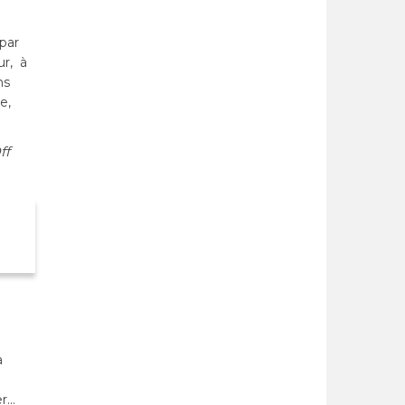
par
ur, à
ns
e,
ff
a
er…