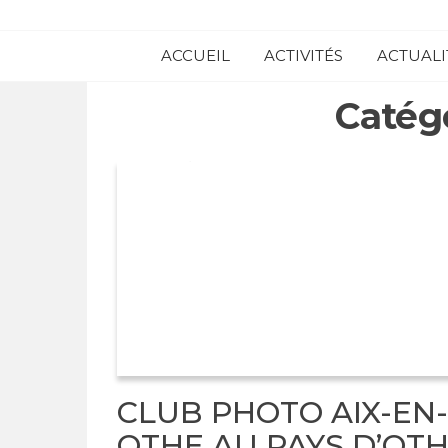
Skip
to
ACCUEIL
ACTIVITÉS
ACTUALI
the
content
Catégo
CLUB PHOTO AIX-EN-
OTHE AU PAYS D’OT