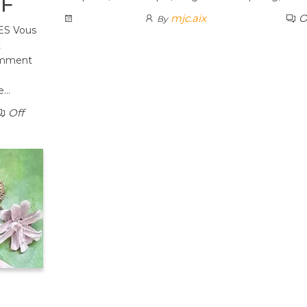
IF
mjc.aix
O
By
S Vous
t
comment
ue…
Off