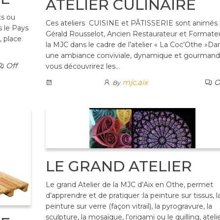
ATELIER CULINAIRE
ts ou
Ces ateliers CUISINE et PÂTISSERIE sont animés 
 le Pays
Gérald Rousselot, Ancien Restaurateur et Formate
, place
la MJC dans le cadre de l’atelier « La Coc’Othe »Da
une ambiance conviviale, dynamique et gourmand
Off
vous découvrirez les…
mjc.aix
O
By
LE GRAND ATELIER
Le grand Atelier de la MJC d’Aix en Othe, permet
d’apprendre et de pratiquer :la peinture sur tissus, l
peinture sur verre (façon vitrail), la pyrogravure, la
sculpture, la mosaïque, l’origami ou le quilling, ateli