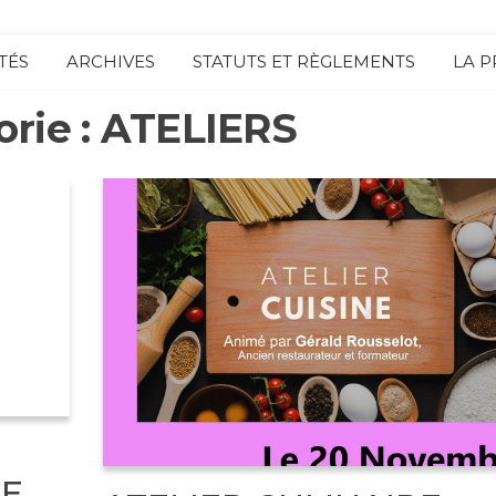
SITE
TÉS
ARCHIVES
STATUTS ET RÈGLEMENTS
LA P
OFFICIEL DE
rie :
ATELIERS
LA MJC
D'AIX-
VILLEMAUR-
PÂLIS
HE