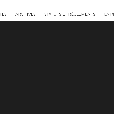
SITE
TÉS
ARCHIVES
STATUTS ET RÈGLEMENTS
LA P
OFFICIEL DE
LA MJC
D'AIX-
VILLEMAUR-
PÂLIS