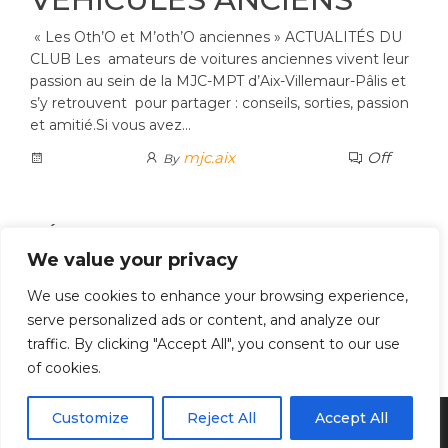
« Les Oth’O et M’oth’O anciennes » ACTUALITÉS DU
CLUB Les amateurs de voitures anciennes vivent leur
passion au sein de la MJC-MPT d’Aix-Villemaur-Pâlis et
s’y retrouvent pour partager : conseils, sorties, passion
et amitié.Si vous avez…
mjc.aix
Off
By
CATÉGORIES
We value your privacy
CATÉGORIES
We use cookies to enhance your browsing experience,
RECHERCHE
serve personalized ads or content, and analyze our
Search Button
traffic. By clicking "Accept All", you consent to our use
SEARCH
FOR:
of cookies.
Customize
Reject All
Accept All
Created with
Envo Royal
WordPress theme