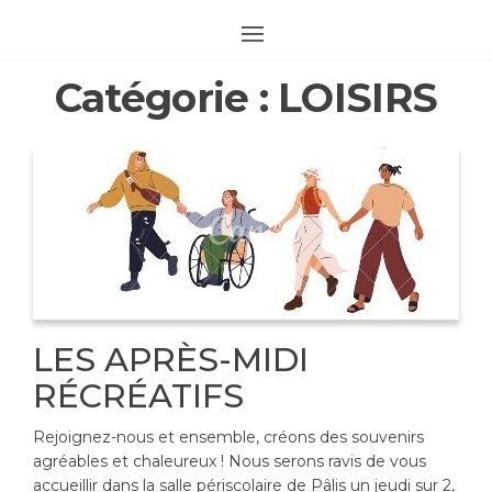
Skip
SITE
to
OFFICIEL
the
DE LA MJC
Catégorie :
LOISIRS
content
D'AIX-
VILLEMAUR-
PÂLIS
LES APRÈS-MIDI
RÉCRÉATIFS
Rejoignez-nous et ensemble, créons des souvenirs
agréables et chaleureux ! Nous serons ravis de vous
accueillir dans la salle périscolaire de Pâlis un jeudi sur 2,