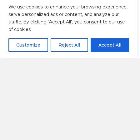
We use cookies to enhance your browsing experience,
serve personalized ads or content, and analyze our
traffic. By clicking "Accept All", you consent to our use
of cookies.
Customize
Reject All
Accept All
Dans le cadre des « Dîners du Patrimoine », la MJC vous
invite dans ses locaux pour 3 projections du film d’
Eric
Lebel
:
« Histoires de chaussettes »
Depuis plus de deux cents ans, la bonneterie a laissé une
empreinte profonde sur le département de l’Aube. Les
vestiges en sont multiples, tant sur le plan matériel
qu’immatériel, et demeurent très visibles. Cependant, les
témoins s’effacent… Le passé menace souvent de sombrer
dans l’oubli. Pourtant, ici et là, des hommes et des femmes
s’engagent à préserver et mettre en valeur ce patrimoine et