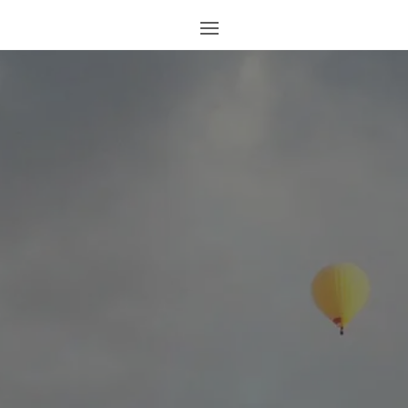
SITE
OFFICIEL
DE LA MJC
D'AIX-
VILLEMAUR-
PÂLIS