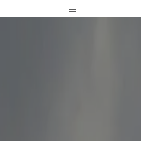
SITE
OFFICIEL
DE LA MJC
D'AIX-
VILLEMAUR-
PÂLIS